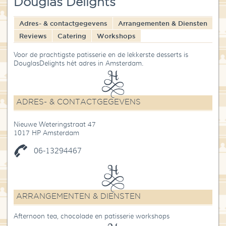
Douglas Delights
Blog
Adres- & contactgegevens
Arrangementen & Diensten
Over High Tea Wereld
Reviews
Catering
Workshops
Contact
Voor de prachtigste patisserie en de lekkerste desserts is
DouglasDelights hét adres in Amsterdam.
ADRES- & CONTACTGEGEVENS
Nieuwe Weteringstraat 47
1017 HP Amsterdam
06-13294467
ARRANGEMENTEN & DIENSTEN
Afternoon tea, chocolade en patisserie workshops