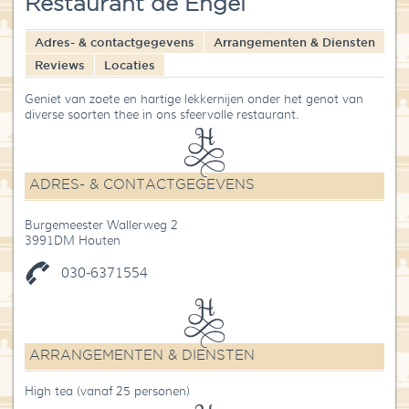
Restaurant de Engel
Blog
Adres- & contactgegevens
Arrangementen & Diensten
Over High Tea Wereld
Reviews
Locaties
Contact
Geniet van zoete en hartige lekkernijen onder het genot van
diverse soorten thee in ons sfeervolle restaurant.
ADRES- & CONTACTGEGEVENS
Burgemeester Wallerweg 2
3991DM Houten
030-6371554
ARRANGEMENTEN & DIENSTEN
High tea (vanaf 25 personen)