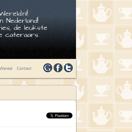
ereld.nl!
n Nederland!
ies, de leukste
 cateraars.
 Wereld
Contact