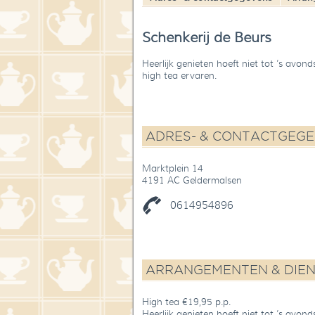
Schenkerij de Beurs
H
eerlijk genieten hoeft niet tot ’s avo
high tea ervaren.
ADRES- & CONTACTGEG
Marktplein 14
4191 AC Geldermalsen
0614954896
ARRANGEMENTEN & DIE
High tea €19,95 p.p.
H
eerlijk genieten hoeft niet tot ’s avo