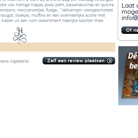
Laat 
atie van hartige hapjes zoals zalm, kipsandwiches en quiche.
 bonbons, moccanootjes, fudge…”
lekkernijen voorgeschoteld
mogel
nougat, koekjes, muffins en een overheerlijke scone met
info@
 kiezen uit een ruim assortiment heerlijke soorten thee.
Of n
Zelf een review plaatsen
views ingediend.