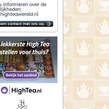
u informeren over de
ijkheden:
highteawereld.nl
eem contact met ons op.