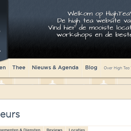
Welkom op HighTeaW
De high tea website va
Vind hier de mooiste locat
workshops en de beste
en
Thee
Nieuws & Agenda
Blog
Over High Tea
Beurs
gementen & Diensten
Reviews
Locaties