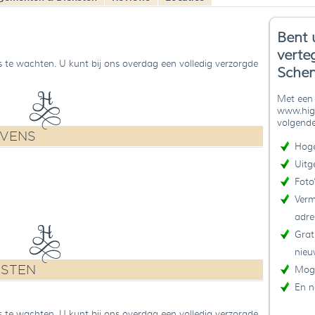
Bent 
verte
nds te wachten. U kunt bij ons overdag een volledig verzorgde
Schen
Met een 
www.high
volgende
EVENS
Hoge
Uitg
Foto
Verm
adre
Grat
nieu
NSTEN
Moge
En n
nds te wachten. U kunt bij ons overdag een volledig verzorgde