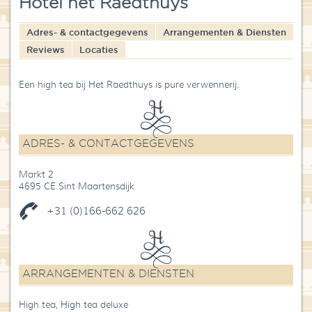
Hotel het Raedthuys
Blog
Adres- & contactgegevens
Arrangementen & Diensten
Over High Tea Wereld
Reviews
Locaties
Contact
Een high tea bij Het Raedthuys is pure verwennerij.
ADRES- & CONTACTGEGEVENS
Markt 2
4695 CE Sint Maartensdijk
+31 (0)166-662 626
ARRANGEMENTEN & DIENSTEN
High tea, High tea deluxe