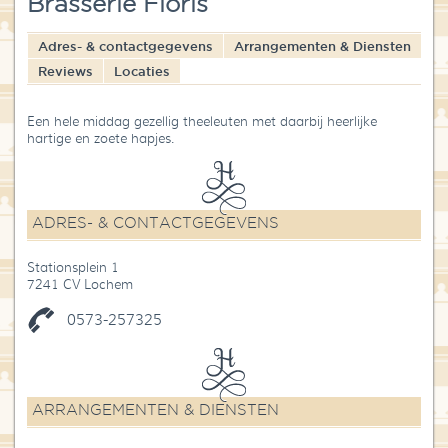
Brasserie Floris
Blog
Adres- & contactgegevens
Arrangementen & Diensten
Over High Tea Wereld
Reviews
Locaties
Contact
Een hele middag gezellig theeleuten met daarbij heerlijke
hartige en zoete hapjes.
ADRES- & CONTACTGEGEVENS
Stationsplein 1
7241 CV Lochem
0573-257325
ARRANGEMENTEN & DIENSTEN