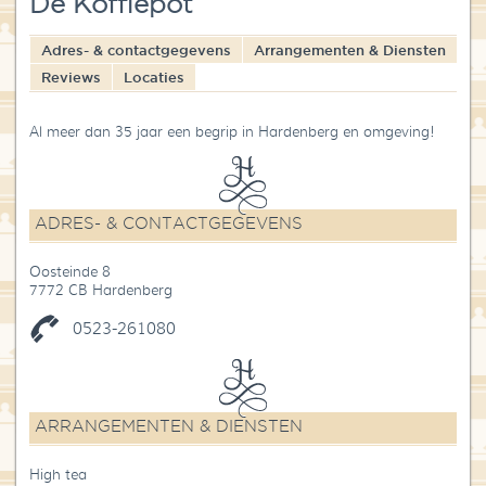
De Koffiepot
Blog
Adres- & contactgegevens
Arrangementen & Diensten
Over High Tea Wereld
Reviews
Locaties
Contact
Al meer dan 35 jaar een begrip in Hardenberg en omgeving!
ADRES- & CONTACTGEGEVENS
Oosteinde 8
7772 CB Hardenberg
0523-261080
ARRANGEMENTEN & DIENSTEN
High tea