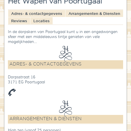
Het Wapen van Poortugaal
Blog
Adres- & contactgegevens
Arrangementen & Diensten
Over High Tea Wereld
Reviews
Locaties
Contact
In de dorpskern van Poortugaal kunt u in een ongedwongen
sfeer met een middeleeuws tintje genieten van vele
mogelijkheden…
ADRES- & CONTACTGEGEVENS
Dorpsstraat 16
3171 EG Poortugaal
ARRANGEMENTEN & DIENSTEN
High tea (vanaf 25 personen)