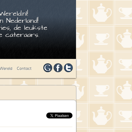
ereld.nl!
n Nederland!
ies, de leukste
 cateraars.
 Wereld
Contact