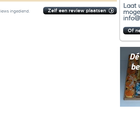
Laat 
Zelf een review plaatsen
mogel
views ingediend.
info@
Of n