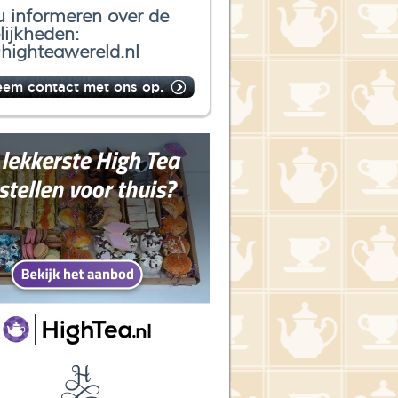
u informeren over de
ijkheden:
highteawereld.nl
eem contact met ons op.