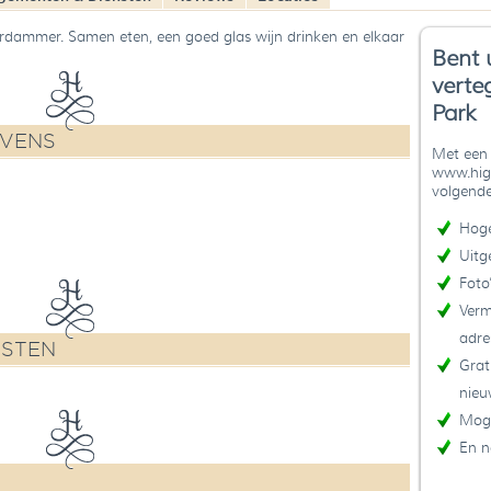
erdammer. Samen eten, een goed glas wijn drinken en elkaar
Bent 
verte
Park
EVENS
Met een 
www.high
volgende
Hoge
Uitg
Foto
Verm
adre
NSTEN
Grat
nieu
Moge
En n