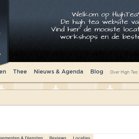
Welkom op HighTeaW
De high tea website va
Vind hier de mooiste locat
workshops en de beste
en
Thee
Nieuws & Agenda
Blog
Over High Tea
gementen & Diensten
Reviews
Locaties