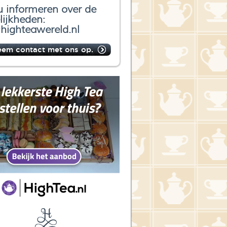
u informeren over de
ijkheden:
highteawereld.nl
eem contact met ons op.