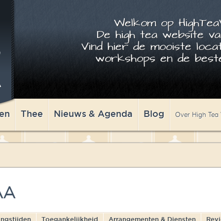
Welkom op HighTeaW
De high tea website va
Vind hier de mooiste locat
workshops en de beste
en
Thee
Nieuws & Agenda
Blog
Over High Tea
AA
ngstijden
Toegankelijkheid
Arrangementen & Diensten
Rev