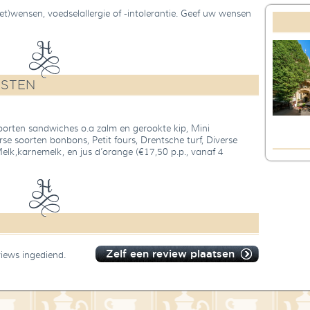
t)wensen, voedselallergie of -intolerantie. Geef uw wensen
NSTEN
soorten sandwiches o.a zalm en gerookte kip, Mini
se soorten bonbons, Petit fours, Drentsche turf, Diverse
Melk,karnemelk, en jus d’orange (€17,50 p.p., vanaf 4
Zelf een review plaatsen
views ingediend.