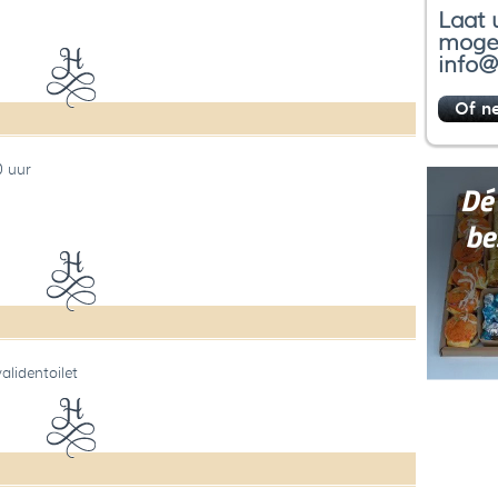
Laat 
mogel
info@
Of n
0 uur
alidentoilet