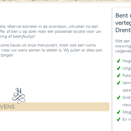
Bent 
verte
ie, sfeervol borrelen in de avondzon, uitrusten na een
Drent
fie, of ben u op zoek naar een passende locatie voor uw
ring of bedrijfsuitje?
Met een 
 ruime keuze uit onze menukaart, maar ook een ruime
www.high
naar uw wens samen te stellen is. Wij zullen er alles aan
volgende
rzorgen.
Hoge
Uitg
Foto
Verm
adre
Grat
nieu
EVENS
Moge
En n