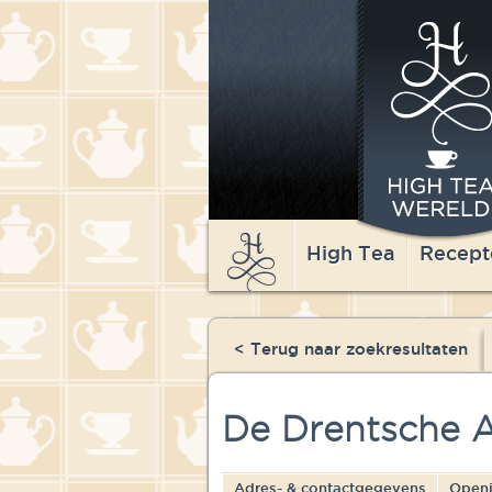
High Tea
Recept
< Terug naar zoekresultaten
De Drentsche 
Adres- & contactgegevens
Openi