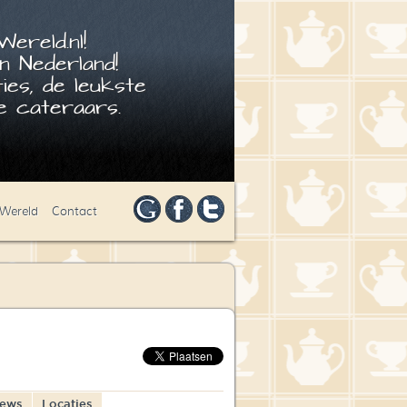
ereld.nl!
n Nederland!
ies, de leukste
 cateraars.
 Wereld
Contact
iews
Locaties