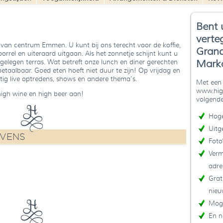
Bent 
verte
 van centrum Emmen. U kunt bij ons terecht voor de koffie,
Grand
 borrel en uiteraard uitgaan. Als het zonnetje schijnt kunt u
Mark
gelegen terras. Wat betreft onze lunch en diner gerechten
 betaalbaar. Goed eten hoeft niet duur te zijn! Op vrijdag en
ig live optredens, shows en andere thema's.
Met een 
www.high
high wine en high beer aan!
volgende
Hoge
Uitg
EVENS
Foto
Verm
adre
Grat
nieu
Moge
En n