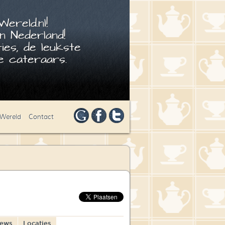
ereld.nl!
n Nederland!
ies, de leukste
 cateraars.
 Wereld
Contact
iews
Locaties