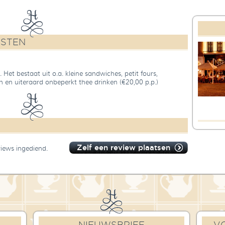
NSTEN
 Het bestaat uit o.a. kleine sandwiches, petit fours,
 en uiteraard onbeperkt thee drinken (€20,00 p.p.)
Zelf een review plaatsen
views ingediend.
NIEUWSBRIEF
V