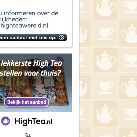
u informeren over de
ijkheden:
highteawereld.nl
eem contact met ons op.