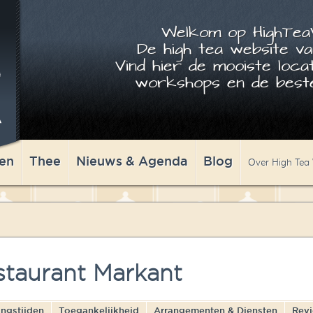
Welkom op HighTeaW
De high tea website va
Vind hier de mooiste locat
workshops en de beste
en
Thee
Nieuws & Agenda
Blog
Over High Tea
staurant Markant
ngstijden
Toegankelijkheid
Arrangementen & Diensten
Rev