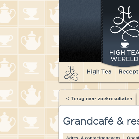
High Tea
Recept
< Terug naar zoekresultaten
Grandcafé & re
Adres- & contactgegevens
Openi