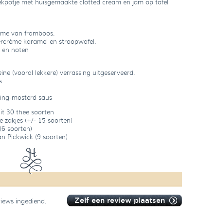
kpotje met huisgemaakte clotted cream en jam op tafel
rème van framboos.
ercrème karamel en stroopwafel.
 en noten
eine (vooral lekkere) verrassing uitgeserveerd.
s
ning-mosterd saus
it 30 thee soorten
 zakjes (+/- 15 soorten)
(6 soorten)
an Pickwick (9 soorten)
Zelf een review plaatsen
views ingediend.