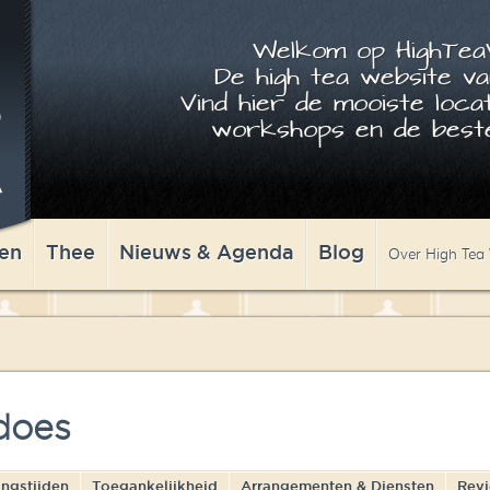
Welkom op HighTeaW
De high tea website va
Vind hier de mooiste locat
workshops en de beste
en
Thee
Nieuws & Agenda
Blog
Over High Tea
does
ngstijden
Toegankelijkheid
Arrangementen & Diensten
Rev