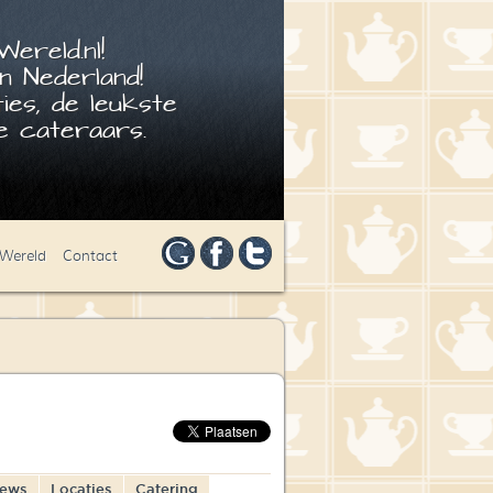
ereld.nl!
n Nederland!
ies, de leukste
 cateraars.
 Wereld
Contact
iews
Locaties
Catering