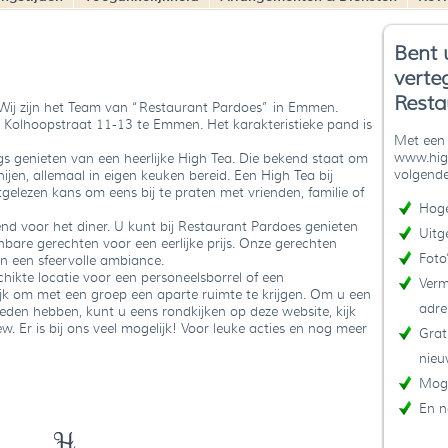
Bent 
verte
Resta
. Wij zijn het Team van “Restaurant Pardoes” in Emmen.
 Kolhoopstraat 11-13 te Emmen. Het karakteristieke pand is
Met een 
www.high
gs genieten van een heerlijke High Tea. Die bekend staat om
volgende
nijen, allemaal in eigen keuken bereid. Een High Tea bij
elezen kans om eens bij te praten met vrienden, familie of
Hoge
nd voor het diner. U kunt bij Restaurant Pardoes genieten
Uitg
bare gerechten voor een eerlijke prijs. Onze gerechten
Foto
n een sfeervolle ambiance.
hikte locatie voor een personeelsborrel of een
Verm
lijk om met een groep een aparte ruimte te krijgen. Om u een
adre
ieden hebben, kunt u eens rondkijken op deze website, kijk
. Er is bij ons veel mogelijk! Voor leuke acties en nog meer
Grat
nieu
Moge
En n