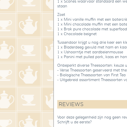
1 x Scones waarvoor standaard een we
staan
Zoet
1 x Mini vanille muffin met een boterc
1 x Mini chocolade muffin met een bot
1 x Brok pure chocolade met superfood
1 x Chocolade beignet
Tussendoor krijgt u nog drie keer een kl
1 x Bladerdeeg gevuld met ham en kaa
1 x IJshoorntje met aardbeienmousse
1 x Panini met pulled pork, kaas en ho
Onbeperkt diverse Theesoorten: keuze u
- Verse Theesoorten geserveerd met thee
- Biologische Theesoorten van First Tea 
- Uitgebreid assortiment Theesoorten v
REVIEWS
Voor deze gelegenheid zijn nog geen re
Schrijft u de eerste?