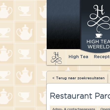
High Tea
Recept
< Terug naar zoekresultaten
Restaurant Par
Adres- & contactgegevens
Openi