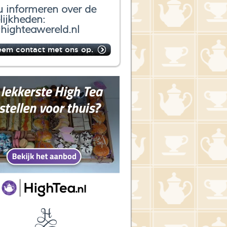
u informeren over de
ijkheden:
highteawereld.nl
eem contact met ons op.