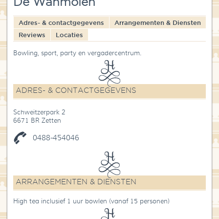
De Wanmolen
Blog
Adres- & contactgegevens
Arrangementen & Diensten
Over High Tea Wereld
Reviews
Locaties
Contact
Bowling, sport, party en vergadercentrum.
ADRES- & CONTACTGEGEVENS
Schweitzerpark 2
6671 BR Zetten
0488-454046
ARRANGEMENTEN & DIENSTEN
High tea inclusief 1 uur bowlen (vanaf 15 personen)