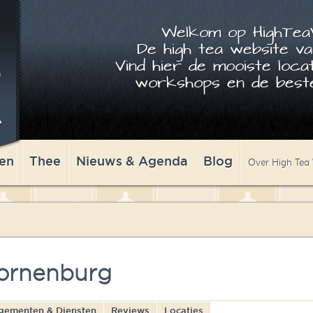
Welkom op HighTeaW
De high tea website va
Vind hier de mooiste locat
workshops en de beste
en
Thee
Nieuws & Agenda
Blog
Over High Tea
ornenburg
gementen & Diensten
Reviews
Locaties