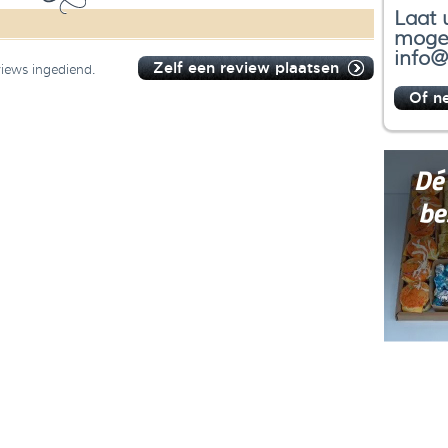
Laat 
mogel
info@
Zelf een review plaatsen
views ingediend.
Of n