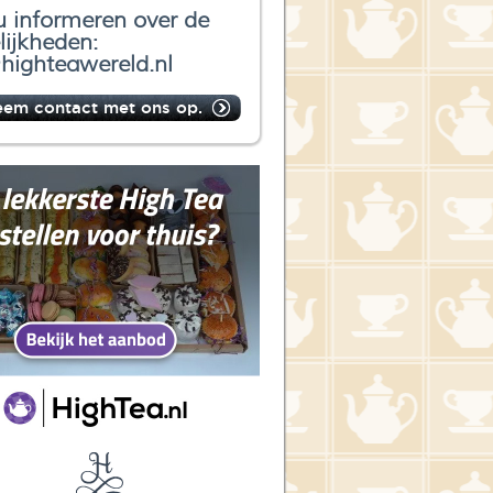
u informeren over de
ijkheden:
highteawereld.nl
eem contact met ons op.