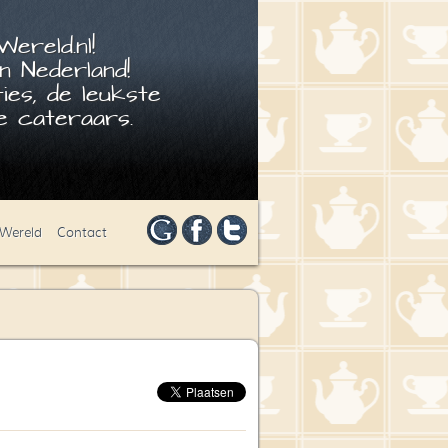
ereld.nl!
n Nederland!
ies, de leukste
 cateraars.
 Wereld
Contact