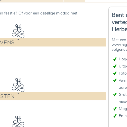
en feestje? Of voor een gezellige middag met
Bent 
verte
Herbe
Met een 
EVENS
www.high
volgende
Hoge
Uitg
Foto
Verm
adre
Grat
NSTEN
nieu
Moge
En n