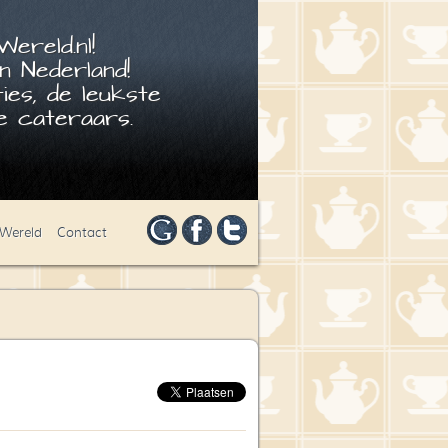
ereld.nl!
n Nederland!
ies, de leukste
 cateraars.
 Wereld
Contact