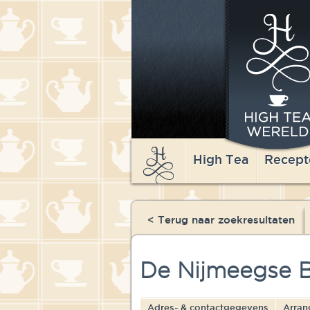
High Tea
Recept
< Terug naar zoekresultaten
De Nijmeegse 
Adres- & contactgegevens
Arran