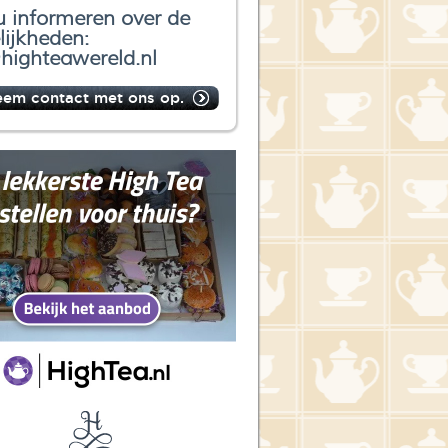
u informeren over de
ijkheden:
highteawereld.nl
eem contact met ons op.