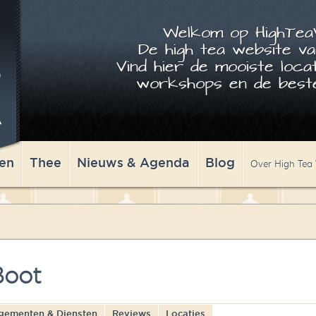
Welkom op HighTeaW
De high tea website va
Vind hier de mooiste locat
workshops en de beste
en
Thee
Nieuws & Agenda
Blog
Over High Tea
Boot
gementen & Diensten
Reviews
Locaties