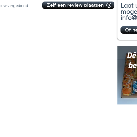
Laat 
Zelf een review plaatsen
views ingediend.
mogel
info@
Of n