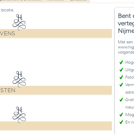
locatie.
Bent 
verte
Nijme
EVENS
Met een 
www.high
volgende
Hoge
Uitg
Foto
Verm
NSTEN
adre
Grat
nieu
Moge
En n