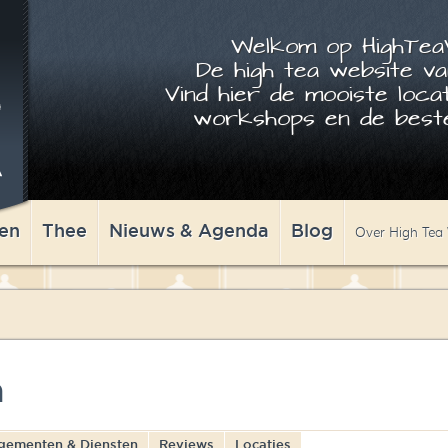
Welkom op HighTeaW
De high tea website va
Vind hier de mooiste locat
workshops en de beste
en
Thee
Nieuws & Agenda
Blog
Over High Tea
n
gementen & Diensten
Reviews
Locaties