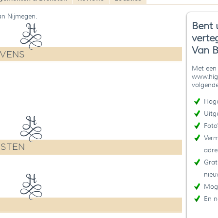
an Nijmegen.
Bent 
verte
Van B
EVENS
Met een 
www.high
volgende
Hoge
Uitg
Foto
Verm
NSTEN
adre
Grat
nieu
Moge
En n