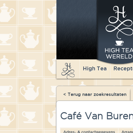
High Tea
Recept
< Terug naar zoekresultaten
Café Van Bure
Adres- & contactgegevens
Arran