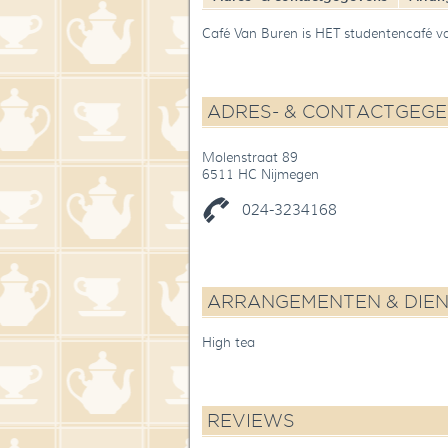
Café Van Buren is HET studentencafé v
ADRES- & CONTACTGEG
Molenstraat 89
6511 HC Nijmegen
024-3234168
ARRANGEMENTEN & DIE
High tea
REVIEWS