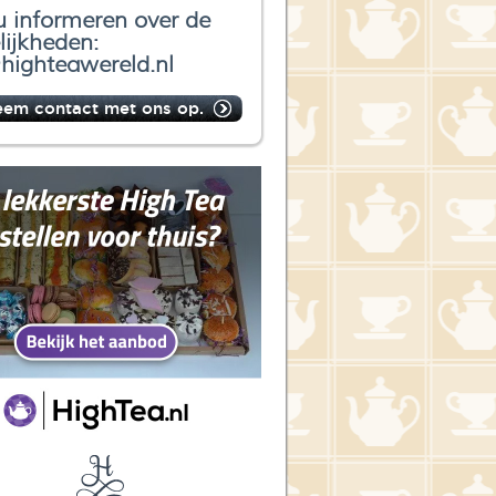
u informeren over de
ijkheden:
highteawereld.nl
eem contact met ons op.