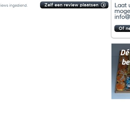
Laat 
Zelf een review plaatsen
views ingediend.
mogel
info@
Of n