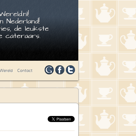
ereld.nl!
n Nederland!
ies, de leukste
 cateraars.
 Wereld
Contact