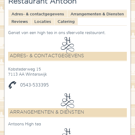
Restaurant Antoon
Blog
Adres- & contactgegevens
Arrangementen & Diensten
Over High Tea Wereld
Reviews
Locaties
Catering
Contact
Geniet van een high tea in ons sfeervolle restaurant.
ADRES- & CONTACTGEGEVENS
Kobstederweg 15
7113 AA Winterswijk
0543-533395
ARRANGEMENTEN & DIENSTEN
Antoons High tea