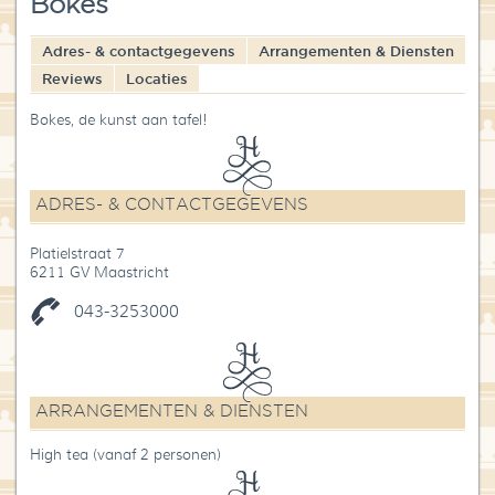
Bokes
Blog
Adres- & contactgegevens
Arrangementen & Diensten
Over High Tea Wereld
Reviews
Locaties
Contact
Bokes, de kunst aan tafel!
ADRES- & CONTACTGEGEVENS
Platielstraat 7
6211 GV Maastricht
043-3253000
ARRANGEMENTEN & DIENSTEN
High tea (vanaf 2 personen)