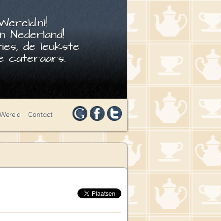
ereld.nl!
n Nederland!
ies, de leukste
 cateraars.
 Wereld
Contact