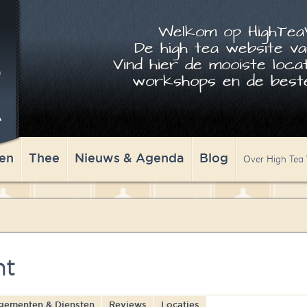
Welkom op HighTeaW
De high tea website va
Vind hier de mooiste locat
workshops en de beste
en
Thee
Nieuws & Agenda
Blog
Over High Tea
ht
gementen & Diensten
Reviews
Locaties