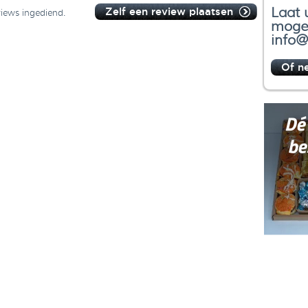
Laat 
Zelf een review plaatsen
views ingediend.
mogel
info@
Of n