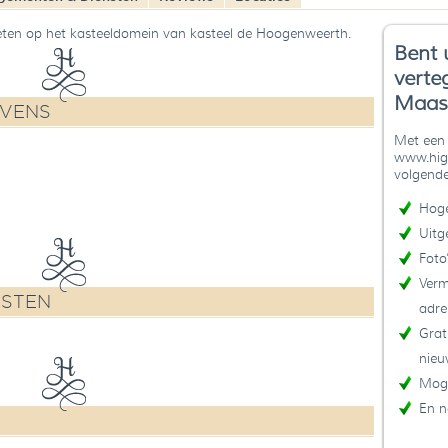
eten op het kasteeldomein van kasteel de Hoogenweerth.
Bent 
verte
Maast
EVENS
Met een 
www.high
volgende
Hoge
Uitg
Foto
Verm
NSTEN
adre
Grat
nieu
Moge
En n