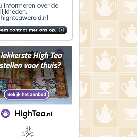
u informeren over de
ijkheden:
highteawereld.nl
eem contact met ons op.