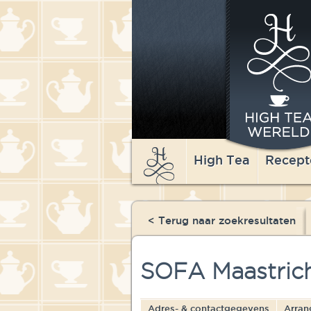
High Tea
Recept
< Terug naar zoekresultaten
SOFA Maastric
Adres- & contactgegevens
Arran