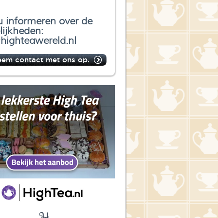
u informeren over de
ijkheden:
highteawereld.nl
eem contact met ons op.