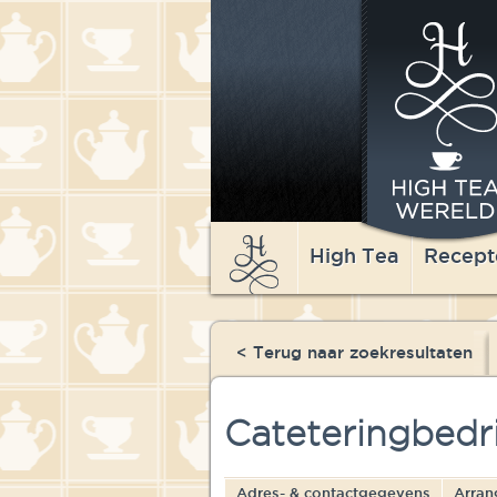
High Tea
Recept
< Terug naar zoekresultaten
Cateteringbedri
Adres- & contactgegevens
Arran