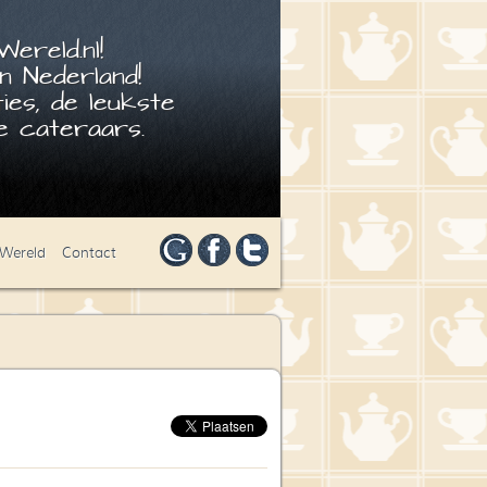
ereld.nl!
n Nederland!
ies, de leukste
 cateraars.
 Wereld
Contact