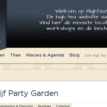
Welkom op HighTeaW
De high tea website va
Vind hier de mooiste locat
workshops en de beste
en
Thee
Nieuws & Agenda
Blog
Over High Tea
jf Party Garden
gementen & Diensten
Reviews
Catering