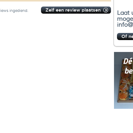
Zelf een review plaatsen
views ingediend.
Laat 
mogel
info@
Of n