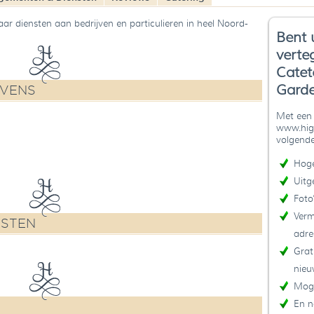
aar diensten aan bedrijven en particulieren in heel Noord-
Bent 
verte
Catet
Gard
EVENS
Met een 
www.high
volgende
Hoge
Uitg
Foto
Verm
NSTEN
adre
Grat
nieu
Moge
En n