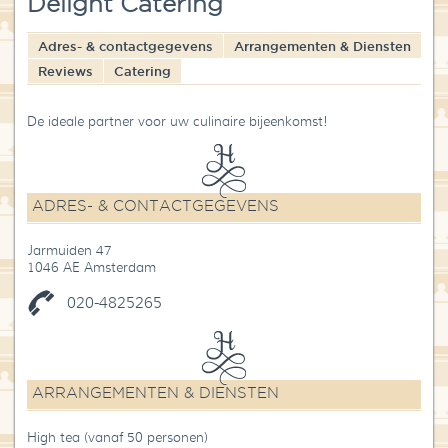
Delight Catering
Blog
Adres- & contactgegevens
Arrangementen & Diensten
Over High Tea Wereld
Reviews
Catering
Contact
De ideale partner voor uw culinaire bijeenkomst!
ADRES- & CONTACTGEGEVENS
Jarmuiden 47
1046 AE Amsterdam
020-4825265
ARRANGEMENTEN & DIENSTEN
High tea (vanaf 50 personen)