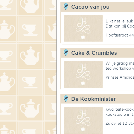
Cacao van jou
Lijkt het je le
Dat kan bij Ca
Hoofdstraat 44
Cake & Crumbles
Wil je graag m
tea workshop 
Prinses Amalia
De Kookminister
Kwaliteits-kook
kookstudio in 
Zuidvliet 12 3