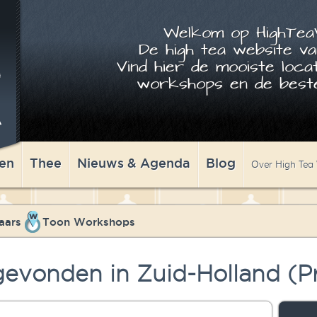
Welkom op HighTeaW
De high tea website va
Vind hier de mooiste locat
workshops en de beste
en
Thee
Nieuws & Agenda
Blog
Over High Tea
aars
Toon Workshops
evonden in Zuid-Holland (Pr