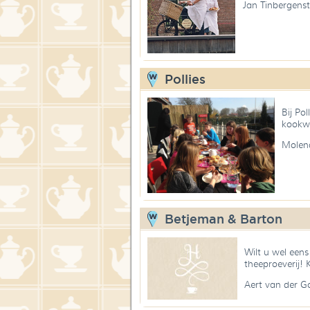
Jan Tinbergens
Pollies
Bij Po
kookw
Molen
Betjeman & Barton
Wilt u wel een
theeproeverij! 
Aert van der 