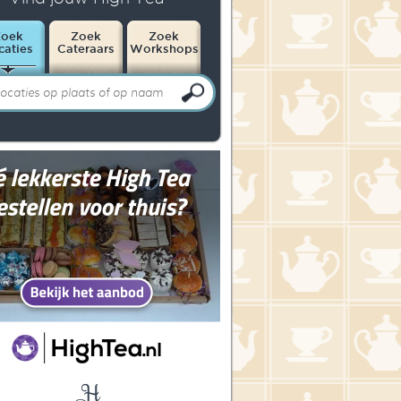
Zoek
Zoek
Zoek
caties
Cateraars
Workshops