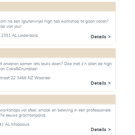
uk om na een (glutenvrije) high tea workshop te gaan varen?
cao van jou!
 2351 AL Leiderdorp
Details >
et anderen samen iets leuks doen? Doe met z’n allen de high
van Cake&Crumbles!
straat 22 3466 NZ Waarder
Details >
workshops vol sfeer, smaak en beleving in een professionele
17e eeuws grachtenpand.
141 AL Maassluis
Details >