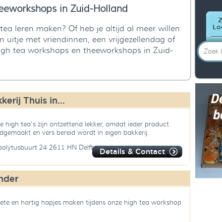
eeworkshops in Zuid-Holland
Lo
tea leren maken? Of heb je altijd al meer willen
 uitje met vriendinnen, een vrijgezellendag of
e high tea workshops en theeworkshops in Zuid-
rij Thuis in...
 high tea's zijn ontzettend lekker, omdat ieder product
dgemaakt en vers bereid wordt in eigen bakkerij.
polytusbuurt 24 2611 HN Delft
Details & Contact
nder
zoete en hartig hapjes maken tijdens onze high tea workshop