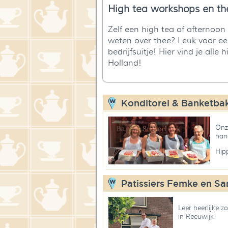
High tea workshops en th
Zelf een high tea of afternoon 
weten over thee? Leuk voor een
bedrijfsuitje! Hier vind je all
Holland!
Konditorei & Banketbakke
Onze
han
Hip
Patissiers Femke en Sa
Leer heerlijke 
in Reeuwijk!