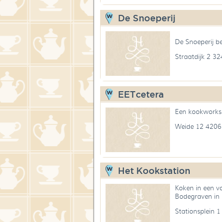
De Snoeperij
De Snoeperij b
Straatdijk 2 3
EETcetera
Een kookworksho
Weide 12 4206
Het Kookstation
Koken in een vo
Bodegraven in 
Stationsplein 