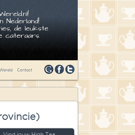
ereld.nl!
n Nederland!
ies, de leukste
 cateraars.
 Wereld
Contact
ovincie)
Vind jouw High Tea