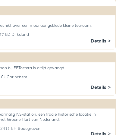
eschikt over een mooi aangeklede kleine tearoom.
247 BZ Dirksland
Details >
p bij EETcetera is altijd geslaagd!
 CJ Gorinchem
Details >
ormalig NS-station, een fraaie historische locatie in
het Groene Hart van Nederland.
1 2411 EH Bodegraven
Details >