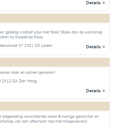
Details >
en gezellig creatief uitje met food? Boek dan de workshop
aken bij Kloddertje Roze.
 Veenstraat 57 2321 CD Leiden
Details >
samen eten en samen genieten!
40 2512 GA Den Haag
Details >
 begeleiding verschillende zoete & hartige gerechten en
orkshop van een afternoon tea met theeproeverij!