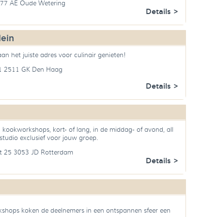
377 AE Oude Wetering
Details >
ein
aan het juiste adres voor culinair genieten!
1 2511 GK Den Haag
Details >
 kookworkshops, kort- of lang, in de middag- of avond, all
 studio exclusief voor jouw groep.
at 25 3053 JD Rotterdam
Details >
kshops koken de deelnemers in een ontspannen sfeer een