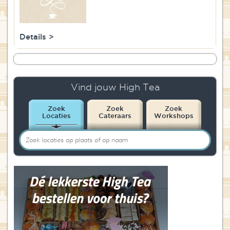
Blog
Over High Tea Wereld
Details >
Contact
Vind jouw High Tea
Zoek
Zoek
Zoek
Locaties
Cateraars
Workshops