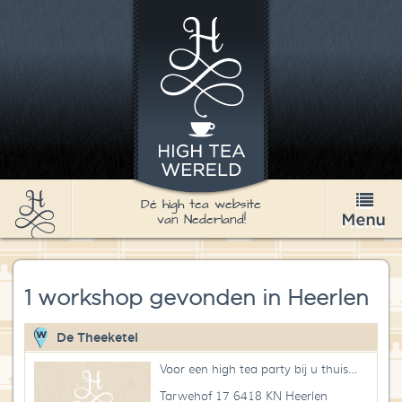
Dé high tea website
van Nederland!
High Tea
1 workshop gevonden in Heerlen
Recepten
Thee
De Theeketel
Voor een high tea party bij u thuis…
Nieuws & Agenda
Tarwehof 17 6418 KN Heerlen