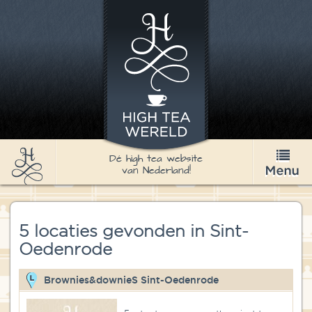
Dé high tea website
van Nederland!
High Tea
5 locaties gevonden in Sint-
Recepten
Oedenrode
Thee
Brownies&downieS Sint-Oedenrode
Nieuws & Agenda