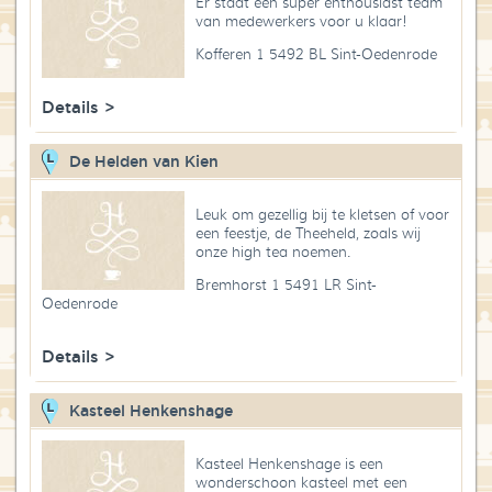
Er staat een super enthousiast team
Blog
van medewerkers voor u klaar!
Kofferen 1 5492 BL Sint-Oedenrode
Over High Tea Wereld
Details >
Contact
De Helden van Kien
Leuk om gezellig bij te kletsen of voor
een feestje, de Theeheld, zoals wij
onze high tea noemen.
Bremhorst 1 5491 LR Sint-
Oedenrode
Details >
Kasteel Henkenshage
Kasteel Henkenshage is een
wonderschoon kasteel met een