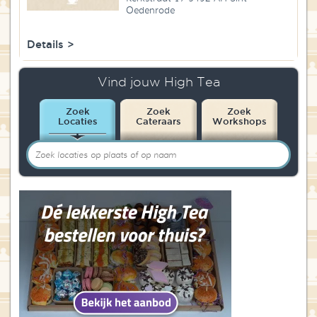
Oedenrode
Details >
Vind jouw High Tea
Zoek
Zoek
Zoek
Locaties
Cateraars
Workshops