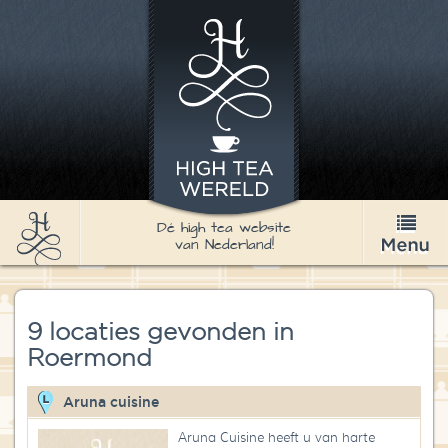
Dé high tea website
van Nederland!
High Tea
9 locaties gevonden in
Recepten
Roermond
Thee
Aruna cuisine
Nieuws & Agenda
Aruna Cuisine heeft u van harte