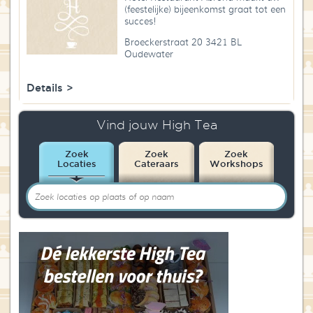
(feestelijke) bijeenkomst graat tot een
succes!
Broeckerstraat 20 3421 BL
Oudewater
Details >
Vind jouw High Tea
Zoek
Zoek
Zoek
Locaties
Cateraars
Workshops