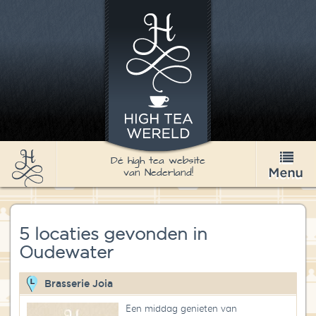
Dé high tea website
van Nederland!
High Tea
5 locaties gevonden in
Recepten
Oudewater
Thee
Brasserie Joia
Nieuws & Agenda
Een middag genieten van