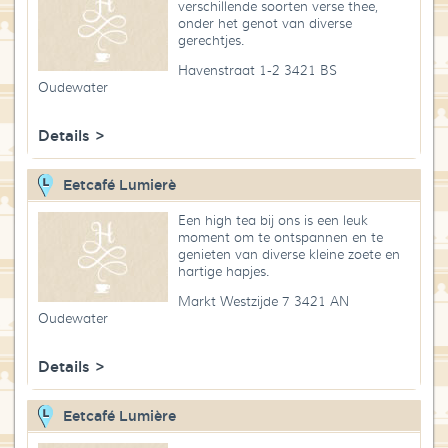
verschillende soorten verse thee,
Blog
onder het genot van diverse
gerechtjes.
Over High Tea Wereld
Havenstraat 1-2 3421 BS
Oudewater
Contact
Details >
Eetcafé Lumierè
Een high tea bij ons is een leuk
moment om te ontspannen en te
genieten van diverse kleine zoete en
hartige hapjes.
Markt Westzijde 7 3421 AN
Oudewater
Details >
Eetcafé Lumière