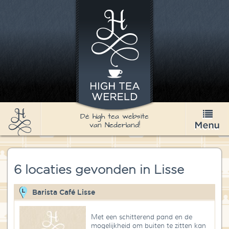
Dé high tea website
van Nederland!
High Tea
6 locaties gevonden in Lisse
Recepten
Thee
Barista Café Lisse
Nieuws & Agenda
Met een schitterend pand en de
mogelijkheid om buiten te zitten kan