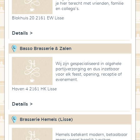
je hier terecht met vrienden, familie
Blog
en collega's.
Blokhuis 20 2161 EW Lisse
Over High Tea Wereld
Details >
Contact
Basso Brasserie & Zalen
Wij zijn gespecialiseerd in algehele
partijverzorging en dus inzetbaar
voor elk feest, opening, receptie of
evenement.
Haven 4 2161 HK Lisse
Details >
Brasserie Hemels (Lisse)
Hemels betekent modern, betaalbaar
maar vooral heerlijk lunchen.