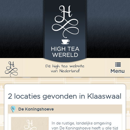
Dé high tea website
van Nederland!
High Tea
2 locaties gevonden in Klaaswaal
Recepten
Thee
De Koningshoeve
Nieuws & Agenda
In de rustige, landelijke omgeving
van De Koningshoeve heeft u alle tijd