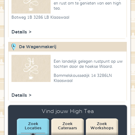
en rust om te genieten van een high
Blog
tea.
Botweg 1B 3286 LB Klaaswaal
Over High Tea Wereld
Details >
Contact
De Wagenmakerij
Een landelijk gelegen rustpunt op uw
tochten door de hoekse Waard.
Bommelskoussedijk 14 3286LN
Klaaswaal
Details >
Vind jouw High Tea
Zoek
Zoek
Zoek
Locaties
Cateraars
Workshops