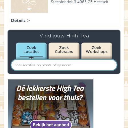
Steenfabriek 3 4063 CE Heesselt
Blog
Over High Tea Wereld
Details >
Contact
Vind jouw High Tea
Zoek
Zoek
Zoek
Locaties
Cateraars
Workshops