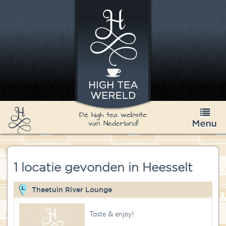
Dé high tea website
van Nederland!
High Tea
1 locatie gevonden in Heesselt
Recepten
Thee
Theetuin River Lounge
Nieuws & Agenda
Taste & enjoy!