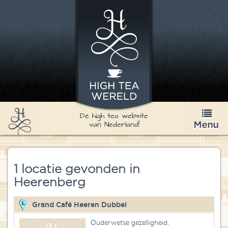
Dé high tea website
van Nederland!
High Tea
1 locatie gevonden in
Recepten
Heerenberg
Thee
Grand Café Heeren Dubbel
Nieuws & Agenda
Ouderwetse gezelligheid.