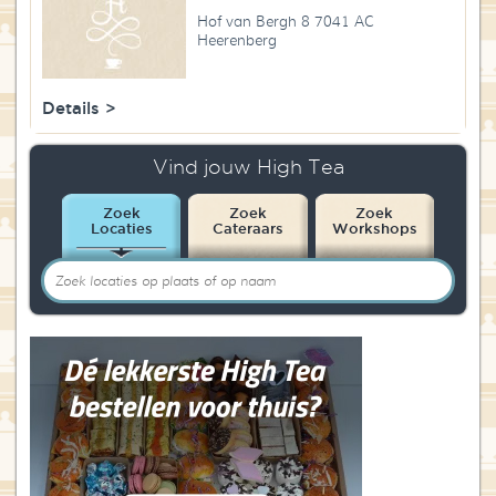
Blog
Hof van Bergh 8 7041 AC
Heerenberg
Over High Tea Wereld
Details >
Contact
Vind jouw High Tea
Zoek
Zoek
Zoek
Locaties
Cateraars
Workshops