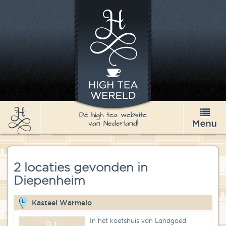
Dé high tea website
van Nederland!
High Tea
2 locaties gevonden in
Recepten
Diepenheim
Thee
Kasteel Warmelo
Nieuws & Agenda
In het koetshuis van Landgoed