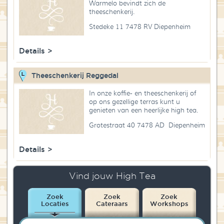
Warmelo bevindt zich de
Blog
theeschenkerij.
Stedeke 11 7478 RV Diepenheim
Over High Tea Wereld
Details >
Contact
Theeschenkerij Reggedal
In onze koffie- en theeschenkerij of
op ons gezellige terras kunt u
genieten van een heerlijke high tea.
Grotestraat 40 7478 AD Diepenheim
Details >
Vind jouw High Tea
Zoek
Zoek
Zoek
Locaties
Cateraars
Workshops