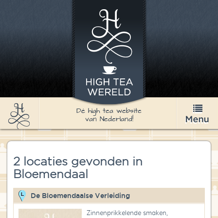
Dé high tea website
van Nederland!
High Tea
2 locaties gevonden in
Recepten
Bloemendaal
Thee
De Bloemendaalse Verleiding
Nieuws & Agenda
Zinnenprikkelende smaken,