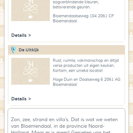
oogverblindende kleuren,
Blog
betoverende geuren.
Bloemendaalseweg 104 2061 CP
Over High Tea Wereld
Bloemendaal
Contact
Details >
De Uitkijk
Rust, ruimte, vakmanschap en àltijd
verse producten uit eigen keuken.
Kortom, een unieke locatie!
Hoge Duin en Daalseweg 6 2061 AG
Bloemendaal
Details >
Zon, zee, strand en villa’s. Dat is wat we weten
van Bloemendaal, in de provincie Noord-
Holland. Maar er is meer! Genieten van het