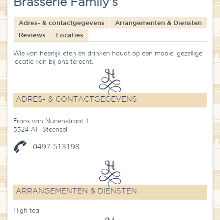
Brasserie Family's
Blog
Adres- & contactgegevens
Arrangementen & Diensten
Over High Tea Wereld
Reviews
Locaties
Contact
Wie van heerlijk eten en drinken houdt op een mooie, gezellige
locatie kan bij ons terecht.
ADRES- & CONTACTGEGEVENS
Frans van Nunenstraat 1
5524 AT Steensel
0497-513198
ARRANGEMENTEN & DIENSTEN
High tea