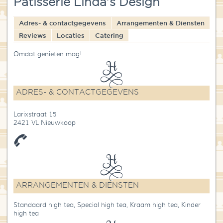
Patisserie Linda's Design
Blog
Adres- & contactgegevens
Arrangementen & Diensten
Over High Tea Wereld
Reviews
Locaties
Catering
Contact
Omdat genieten mag!
ADRES- & CONTACTGEGEVENS
Larixstraat 15
2421 VL Nieuwkoop
ARRANGEMENTEN & DIENSTEN
Standaard high tea, Special high tea, Kraam high tea, Kinder
high tea