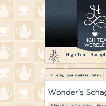
High Tea
Recept
< Terug naar zoekresultaten
Wonder's Scha
Adres- & contactgegevens
Arran