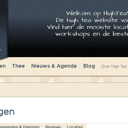
Welkom op HighTeaW
De high tea website va
Vind hier de mooiste locat
workshops en de beste
en
Thee
Nieuws & Agenda
Blog
Over High Tea
gen
gementen & Diensten
Reviews
Locaties