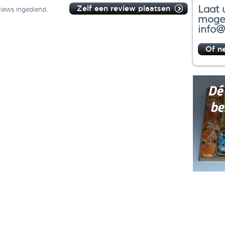
Laat 
Zelf een review plaatsen
views ingediend.
mogel
info@
Of n