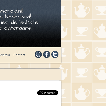
ereld.nl!
n Nederland!
ies, de leukste
 cateraars.
 Wereld
Contact