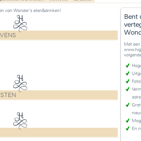
ren van Wonder’s eten&drinken!
Bent 
verte
Wond
EVENS
Met een 
www.high
volgende
Hoge
Uitg
Foto
Verm
NSTEN
adre
Grat
nieu
Moge
En n