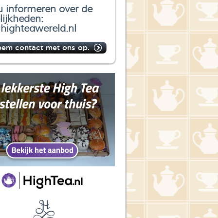
u informeren over de
ijkheden:
highteawereld.nl
eem contact met ons op.