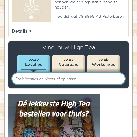
hebben we een reputatie hoog te
Blog
houden.
Hoofdstraat 79 9968 AB Pieterburen
Over High Tea Wereld
Details >
Contact
Vind jouw High Tea
Zoek
Zoek
Zoek
Locaties
Cateraars
Workshops