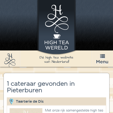
Dé high tea website
van Nederland!
High Tea
1 cateraar gevonden in
Recepten
Pieterburen
Thee
Taarterie de Dis
Nieuws & Agenda
Met onze rijk samengestelde high tea