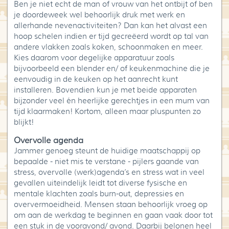
Ben je niet echt de man of vrouw van het ontbijt of ben
Blog
je doordeweek wel behoorlijk druk met werk en
allerhande nevenactiviteiten? Dan kan het alvast een
Over High Tea Wereld
hoop schelen indien er tijd gecreëerd wordt op tal van
andere vlakken zoals koken, schoonmaken en meer.
Contact
Kies daarom voor degelijke apparatuur zoals
bijvoorbeeld een blender en/ of keukenmachine die je
eenvoudig in de keuken op het aanrecht kunt
installeren. Bovendien kun je met beide apparaten
bijzonder veel én heerlijke gerechtjes in een mum van
tijd klaarmaken! Kortom, alleen maar pluspunten zo
blijkt!
Overvolle agenda
Jammer genoeg steunt de huidige maatschappij op
bepaalde - niet mis te verstane - pijlers gaande van
stress, overvolle (werk)agenda’s en stress wat in veel
gevallen uiteindelijk leidt tot diverse fysische en
mentale klachten zoals burn-out, depressies en
oververmoeidheid. Mensen staan behoorlijk vroeg op
om aan de werkdag te beginnen en gaan vaak door tot
een stuk in de vooravond/ avond. Daarbij belonen heel