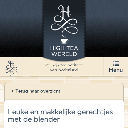
Dé high tea website
van Nederland!
High Tea
< Terug naar overzicht
Recepten
Thee
Leuke en makkelijke gerechtjes
met de blender
Nieuws & Agenda