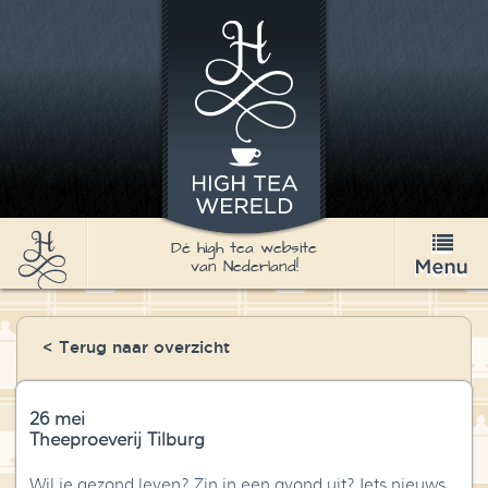
Dé high tea website
van Nederland!
High Tea
< Terug naar overzicht
Recepten
Thee
26 mei
Theeproeverij Tilburg
Nieuws & Agenda
Wil je gezond leven? Zin in een avond uit? Iets nieuws