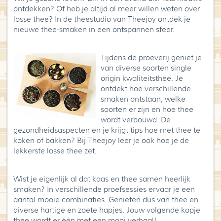
ontdekken? Of heb je altijd al meer willen weten over
Blog
losse thee? In de theestudio van Theejoy ontdek je
nieuwe thee-smaken in een ontspannen sfeer.
Over High Tea Wereld
Contact
Tijdens de proeverij geniet je
van diverse soorten single
origin kwaliteitsthee. Je
ontdekt hoe verschillende
smaken ontstaan, welke
soorten er zijn en hoe thee
wordt verbouwd. De
gezondheidsaspecten en je krijgt tips hoe met thee te
koken of bakken? Bij Theejoy leer je ook hoe je de
lekkerste losse thee zet.
Wist je eigenlijk al dat kaas en thee samen heerlijk
smaken? In verschillende proefsessies ervaar je een
aantal mooie combinaties. Genieten dus van thee en
diverse hartige en zoete hapjes. Jouw volgende kopje
thee wordt er één met een mooi verhaal!