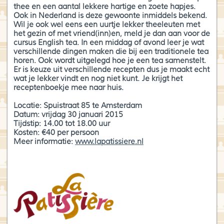
thee en een aantal lekkere hartige en zoete hapjes.
Blog
Ook in Nederland is deze gewoonte inmiddels bekend.
Wil je ook wel eens een uurtje lekker theeleuten met
Over High Tea Wereld
het gezin of met vriend(inn)en, meld je dan aan voor de
cursus English tea. In een middag of avond leer je wat
verschillende dingen maken die bij een traditionele tea
Contact
horen. Ook wordt uitgelegd hoe je een tea samenstelt.
Er is keuze uit verschillende recepten dus je maakt echt
wat je lekker vindt en nog niet kunt. Je krijgt het
receptenboekje mee naar huis.
Locatie: Spuistraat 85 te Amsterdam
Datum: vrijdag 30 januari 2015
Tijdstip: 14.00 tot 18.00 uur
Kosten: €40 per persoon
Meer informatie:
www.lapatissiere.nl