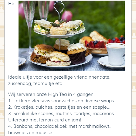
Hét
Blog
Over High Tea Wereld
Contact
ideale uitje voor een gezellige vriendinnendate,
zussendag, teamuitje etc….
Wij serveren onze High Tea in 4 gangen:
1. Lekkere vlees/vis sandwiches en diverse wraps.
2. Kroketjes, quiches, pasteitjes en een soepje…
3. Smakelijke scones, muffins, taartjes, macarons.
Uiteraard met lemon-curd en jam!
4. Bonbons, chocoladekoek met marshmallows,
brownies en mousse…