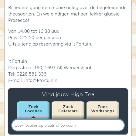
Bij iedere gang een mooie uitleg over de begeleidende
theesoorten. En we eindigen met een lekker glaasje
Prosecco!
Van 14.00 tot 16.30 uur.
Prijs: €25,50 per persoon.
Uitsluitend op reservering via
't Fortuin
.
't Fortuin
Dorpsstraat 190, 1693 AK Wervershoof
Tel: 0228 581 336
E-mail: info@t-fortuin.nl
Vind jouw High Tea
Zoek
Zoek
Zoek
Locaties
Cateraars
Workshops