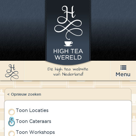
Dé high tea website
van Nederland!
High Tea
< Opnieuw zoeken
Recepten
Toon Locaties
Thee
Toon Cateraars
Nieuws & Agenda
Toon Workshops