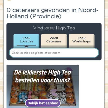
Blog
0 cateraars gevonden in Noord-
Holland (Provincie)
Over High Tea Wereld
Contact
Vind jouw High Tea
Zoek
Zoek
Zoek
Locaties
Cateraars
Workshops